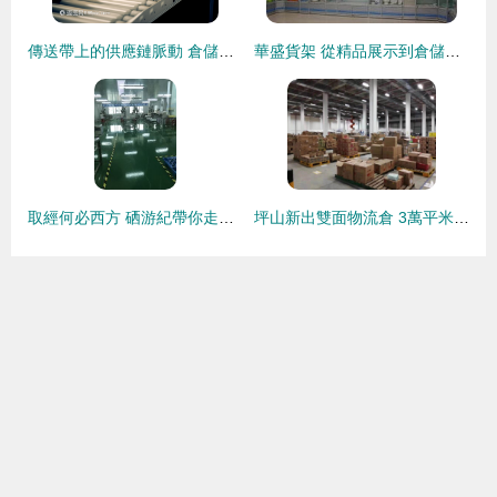
傳送帶上的供應鏈脈動 倉儲物流的效率革命
華盛貨架 從精品展示到倉儲物流的全能解決方案
取經何必西方 硒游紀帶你走進南方富硒寶地，體驗“硒式”新生活與倉儲物流之道
坪山新出雙面物流倉 3萬平米倉儲空間助力深圳大工業區騰飛