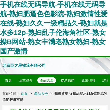
手机在线无码导航-手机在线无码导
航-熟妇肥逼色色影院-熟妇激情性爱
在线-熟妇久久一级精品久-熟妇就是
水多12p-熟妇乱子伦海角社区-熟女
操B网站-熟女丰满老熟女熟妇-熟女
国产激情
北京亞之星物流有限公司
首頁
企業簡介
產品大全
聯系我們
企業信息
訪客
>
>
當前位置：
首頁
產品大全
華盛貨架 從精品展示到倉儲物流的
全能解決方案